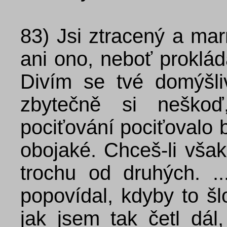
83)
Jsi ztracený a mar
ani ono, neboť proklád
Divím se tvé domýšli
zbytečně si neško
pociťování pociťovalo b
obojaké. Chceš-li však
trochu od druhých. .
popovídal, kdyby to šl
jak jsem tak četl dál