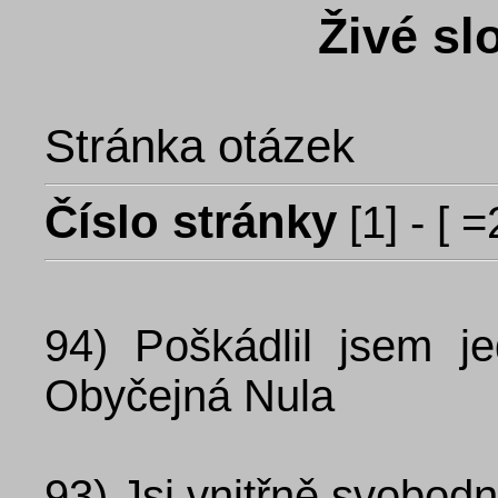
Živé sl
Stránka otázek
Číslo stránky
[
1
] - [ =
94)
Poškádlil jsem j
Obyčejná Nula
93)
Jsi vnitřně svobod