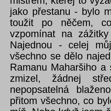
mistrem, kterej to vyž
jako přestanu - bylo 
toužit po něčem, c
vzpomínat na zážitky
Najednou - celej můj 
všechno se dělo najed
Ramanu Maharšiho a s
zmizel, žádnej stř
nepopsatelná blažen
přitom všechno, co byl