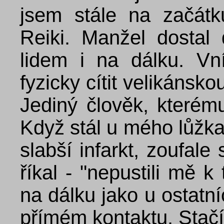
jsem stále na začát
Reiki. Manžel dostal
lidem i na dálku. Vn
fyzicky cítit velikánsko
Jediný člověk, které
Když stál u mého lůžka
slabší infarkt, zoufale
říkal - "nepustili mě 
na dálku jako u ostatníc
přímém kontaktu. Stač