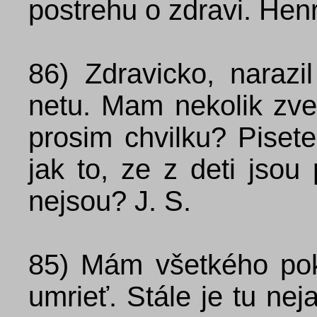
postrehu o zdravi. Hen
86)
Zdravicko, naraz
netu. Mam nekolik zve
prosim chvilku? Pisete
jak to, ze z deti jsou 
nejsou? J. S.
85)
Mám všetkého pok
umrieť. Stále je tu ne