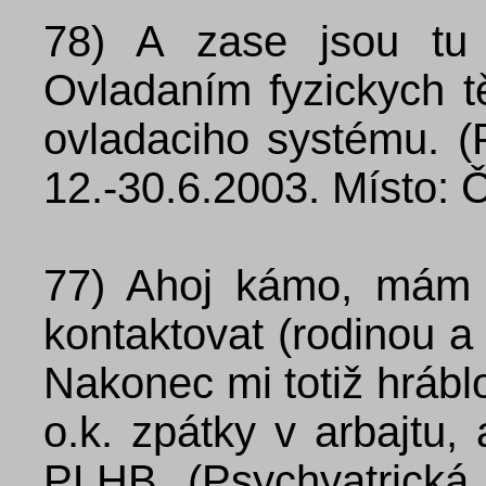
78)
A zase jsou tu 
Ovladaním fyzickych tě
ovladaciho systému. (P
12.-30.6.2003. Místo: 
77)
Ahoj kámo, mám 
kontaktovat (rodinou a
Nakonec mi totiž hrábl
o.k. zpátky v arbajtu,
PLHB (Psychyatrická