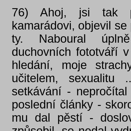
76)
Ahoj, jsi tak
kamarádovi, objevil se 
ty. Naboural úpln
duchovních fototváří 
hledání, moje strach
učitelem, sexualitu .
setkávání - nepročítal
poslední články - skor
mu dal pěstí - doslo
způsobil, se nedal vyd