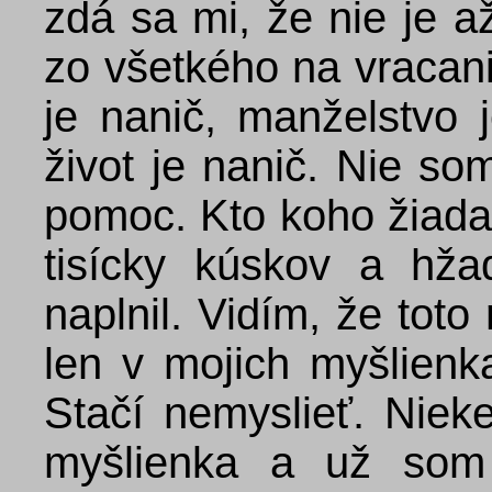
zdá sa mi, že nie je až
zo všetkého na vracani
je nanič, manželstvo j
život je nanič. Nie so
pomoc. Kto koho žiada
tisícky kúskov a hža
naplnil. Vidím, že toto
len v mojich myšlien
Stačí nemyslieť. Niek
myšlienka a už som 