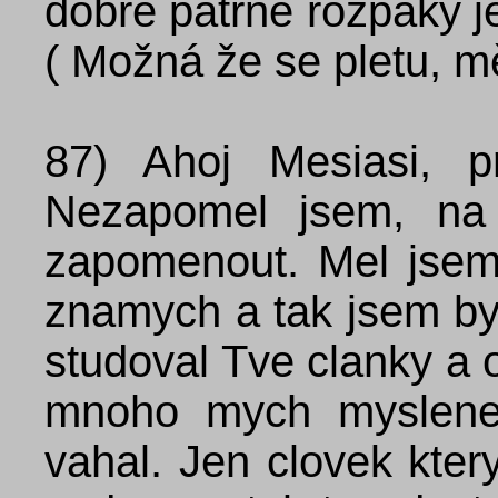
dobře patrné rozpaky j
( Možná že se pletu, 
87)
Ahoj Mesiasi, p
Nezapomel jsem, na
zapomenout. Mel jsem
znamych a tak jsem byt
studoval Tve clanky a o
mnoho mych myslenek
vahal. Jen clovek kte