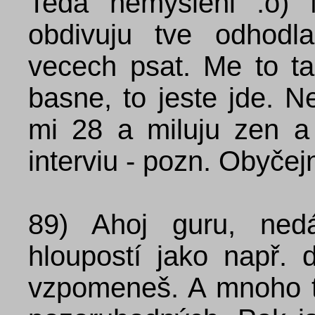
Teda nemysleni :o) 
obdivuju tve odhodl
vecech psat. Me to ta
basne, to jeste jde. Ne
mi 28 a miluju zen a
interviu - pozn. Obyčej
89)
Ahoj guru, ned
hloupostí jako např. 
vzpomeneš. A mnoho t