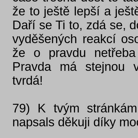
že to ještě lepší a ješt
Daří se Ti to, zdá se, d
vyděšených reakcí oso
že o pravdu netřeba 
Pravda má stejnou v
tvrdá!
79)
K tvým stránkám:
napsals děkuji díky m