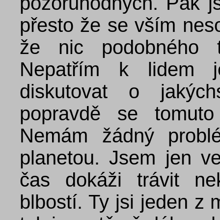
pozoruhodných. Pak js
přesto že se vším neso
že nic podobného t
Nepatřím k lidem j
diskutovat o jakých
popravdě se tomuto
Nemám žádný problé
planetou. Jsem jen ve
čas dokáži trávit n
blbostí. Ty jsi jeden z