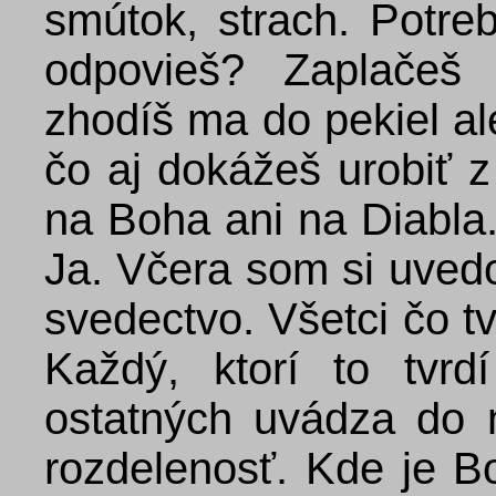
smútok, strach. Potre
odpovieš? Zaplačeš
zhodíš ma do pekiel a
čo aj dokážeš urobiť 
na Boha ani na Diabla
Ja. Včera som si uved
svedectvo. Všetci čo tv
Každý, ktorí to tvr
ostatných uvádza do n
rozdelenosť. Kde je B