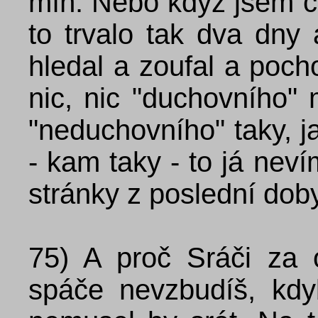
míň. Nebo když jsem č
to trvalo tak dva dny
hledal a zoufal a poch
nic, nic "duchovního"
"neduchovního" taky, 
- kam taky - to já nevím
stránky z poslední doby 
75)
A proč Sráči za 
spáče nevzbudíš, kdy