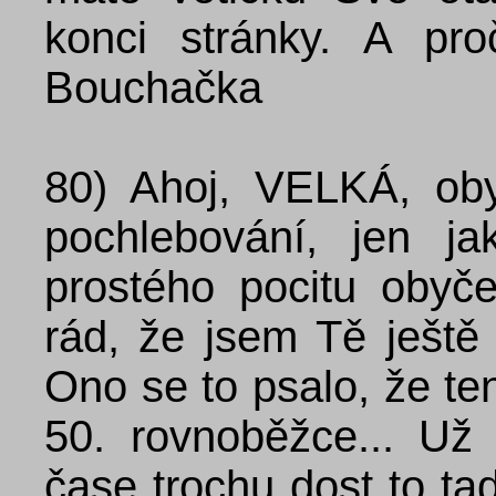
konci stránky. A pr
Bouchačka
80)
Ahoj, VELKÁ, oby
pochlebování, jen j
prostého pocitu obyč
rád, že jsem Tě ještě z
Ono se to psalo, že ten
50. rovnoběžce... Už
čase trochu dost to ta