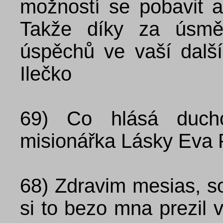
možností se pobavit a
Takže díky za úsmě
úspěchů ve vaší dalš
Ilečko
69)
Co hlásá duchov
misionářka Lásky Eva 
68)
Zdravim mesias, so
si to bezo mna prezil 