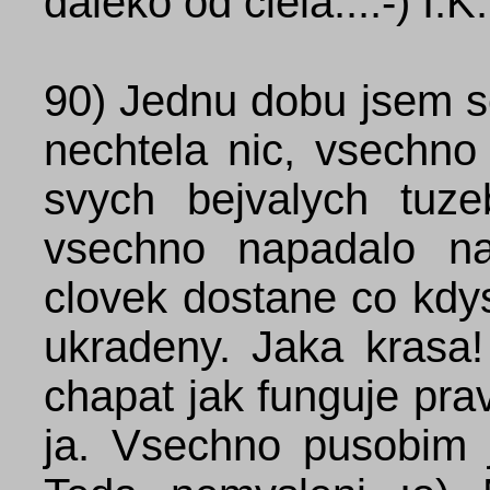
daleko od ciela...:-) I.K.
90)
Jednu dobu jsem se
nechtela nic, vsechno
svych bejvalych tuz
vsechno napadalo na
clovek dostane co kdys
ukradeny. Jaka kras
chapat jak funguje pr
ja. Vsechno pusobim 