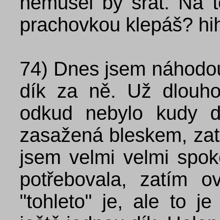
nemusel by srát. Na 
prachovkou klepáš? hi
74)
Dnes jsem náhodou 
dík za ně. Už dlouh
odkud nebylo kudy d
zasažená bleskem, za
jsem velmi velmi spok
potřebovala, zatím 
"tohleto" je, ale to j