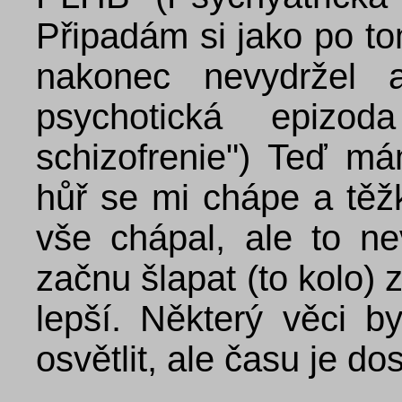
Připadám si jako po t
nakonec nevydržel
psychotická epizod
schizofrenie") Teď m
hůř se mi chápe a těž
vše chápal, ale to n
začnu šlapat (to kolo) 
lepší. Některý věci b
osvětlit, ale času je do