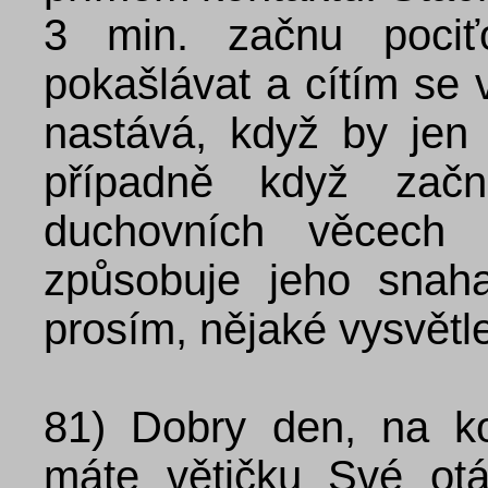
3 min. začnu pociťo
pokašlávat a cítím se 
nastává, když by jen
případně když začn
duchovních věcech 
způsobuje jeho snah
prosím, nějaké vysvětle
81)
Dobry den, na k
máte větičku Své otá