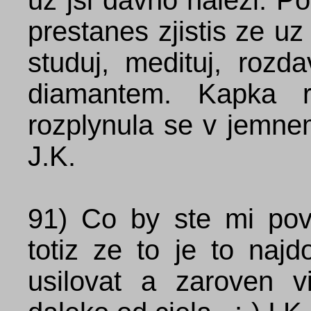
uz jsi davno nalezl. P
prestanes zjistis ze u
studuj, medituj, rozd
diamantem. Kapka ro
rozplynula se v jemnem
J.K.
91)
Co by ste mi pov
totiz ze to je to naj
usilovat a zaroven 