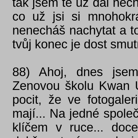
tak jsem tě už dál nec
co už jsi si mnohokr
nenecháš nachytat a t
tvůj konec je dost smu
88)
Ahoj, dnes jse
Zenovou školu Kwan
pocit, že ve fotogale
mají... Na jedné společ
klíčem v ruce... doc