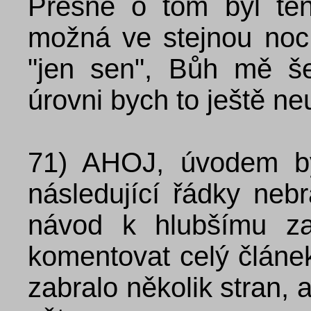
Přesně o tom byl te
možná ve stejnou noc,
"jen sen", Bůh mě še
úrovni bych to ještě ne
71)
AHOJ, úvodem byc
následující řádky nebr
návod k hlubšímu za
komentovat celý článek
zabralo několik stran, 