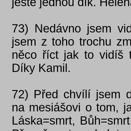
ještě jednou dík. Helen
73)
Nedávno jsem vid
jsem z toho trochu z
něco říct jak to vidíš 
Díky Kamil.
72)
Před chvílí jsem d
na mesiášovi o tom, j
Láska=smrt, Bůh=smrt, 