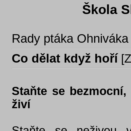
Škola S
Rady ptáka Ohniváka
Co dělat když hoří
[
Z
Staňte se bezmocní, 
živí
Staňte se neživou v