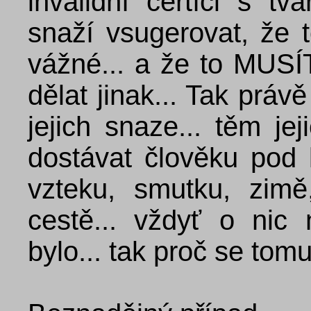
invalidní čertíci s t
snaží vsugerovat, že t
vážné... a že to MUSÍT
dělat jinak... Tak práv
jejich snaze... těm je
dostávat člověku pod 
vzteku, smutku, zimě,
cestě... vždyť o nic n
bylo... tak proč se tom