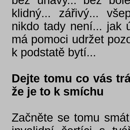
bez únavy... bez bole
klidný... zářivý... vše
nikdo tady není... jak
má pomoci udržet poz
k podstatě bytí...
Dejte tomu co vás trá
že je to k smíchu
Začněte se tomu smát..