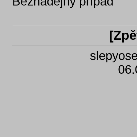
Beznadějný případ
[
Zpě
slepyose
06.