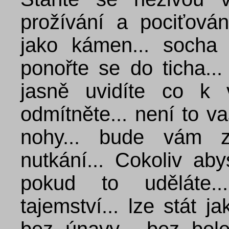
prožívání a pociťování
jako kámen... socha 
ponořte se do ticha...
jasně uvidíte co k 
odmítněte... není to v
nohy... bude vám zi
nutkání... Cokoliv abys
pokud to uděláte.
tajemství... lze stát j