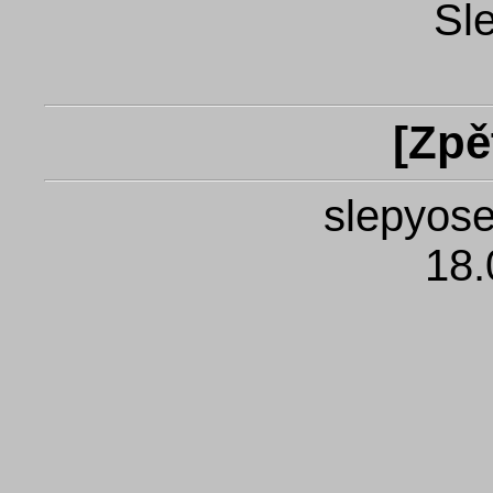
Sl
[
Zpě
slepyose
18.