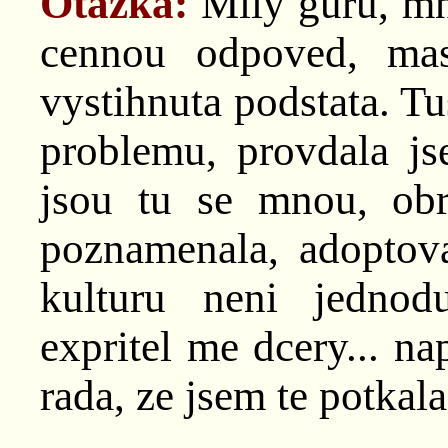
Otázka:
Mily guru, mn
cennou odpoved, mas
vystihnuta podstata. T
problemu, provdala 
jsou tu se mnou, ob
poznamenala, adoptova
kulturu neni jednod
expritel me dcery... na
rada, ze jsem te potkal