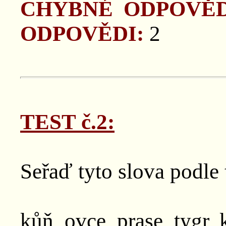
CHYBNÉ ODPOVĚD
ODPOVĚDI:
2
TEST č.2:
Seřaď tyto slova podle 
kůň, ovce, prase, tygr, 