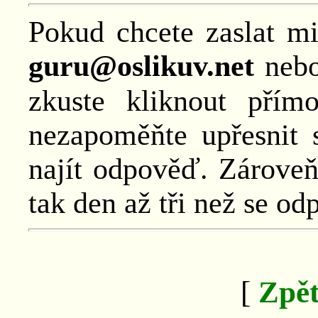
Pokud chcete zaslat mi
guru@oslikuv.net
nebo
zkuste kliknout pří
nezapoměňte upřesnit 
najít odpověď. Zároveň
tak den až tři než se od
[
Zpět