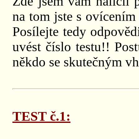
Zde jsem vám nalíčil pá
na tom jste s ovícením
Posílejte tedy odpově
uvést číslo testu!! Po
někdo se skutečným vh
TEST č.1: